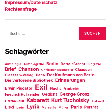
Impressum/Datenschutz
Rechteanfrage
Suche
nach:
Schlagwörter
Berlin
Bertolt Brecht
Anthologie
Autobiografie
Biografie
Brief
Chanson
Claassen
Christoph Buchwald
Der Kaufmann von Berlin
Claassen-Verlag
Dada
Erinnerungen
Die verlorene Bibliothek
Exil
Erwin Piscator
Flucht
Frankreich
George Grosz
Gedicht
Friedrich Hollaender
Kabarett
Kurt Tucholsky
Hertha Pauli
Kurt Weill
Lyrik
Paris
Lied
Porträt
Marseille
Müller
Lieder