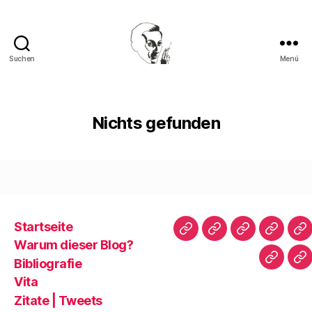
Suchen
Menü
Walter
Mehring
Nichts gefunden
Startseite
Startseite
Warum
Bibliografie
Vita
Zi
Warum dieser Blog?
dieser
|
Bibliografie
Impres
Re
Blog?
T
Vita
Zitate | Tweets