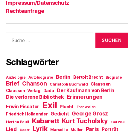
Impressum/Datenschutz
Rechteanfrage
Suche
nach:
Schlagwörter
Berlin
Bertolt Brecht
Anthologie
Autobiografie
Biografie
Brief
Chanson
Claassen
Christoph Buchwald
Der Kaufmann von Berlin
Claassen-Verlag
Dada
Erinnerungen
Die verlorene Bibliothek
Exil
Erwin Piscator
Flucht
Frankreich
George Grosz
Gedicht
Friedrich Hollaender
Kabarett
Kurt Tucholsky
Hertha Pauli
Kurt Weill
Lyrik
Paris
Lied
Porträt
Marseille
Müller
Lieder