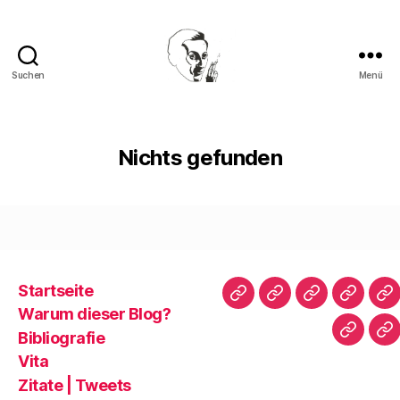
Suchen
Menü
Walter
Mehring
Nichts gefunden
Startseite
Startseite
Warum
Bibliografie
Vita
Zi
Warum dieser Blog?
dieser
|
Bibliografie
Impres
Re
Blog?
T
Vita
Zitate | Tweets