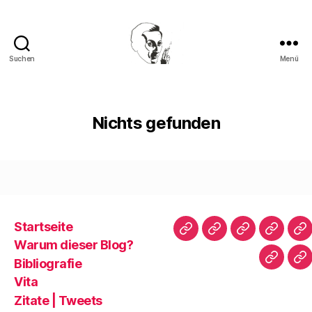
Suchen
Menü
Walter
Mehring
Nichts gefunden
Startseite
Startseite
Warum
Bibliografie
Vita
Zi
Warum dieser Blog?
dieser
|
Bibliografie
Impres
Re
Blog?
T
Vita
Zitate | Tweets