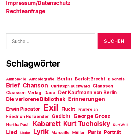
Impressum/Datenschutz
Rechteanfrage
Suche
nach:
Schlagwörter
Berlin
Bertolt Brecht
Anthologie
Autobiografie
Biografie
Brief
Chanson
Claassen
Christoph Buchwald
Der Kaufmann von Berlin
Claassen-Verlag
Dada
Erinnerungen
Die verlorene Bibliothek
Exil
Erwin Piscator
Flucht
Frankreich
George Grosz
Gedicht
Friedrich Hollaender
Kabarett
Kurt Tucholsky
Hertha Pauli
Kurt Weill
Lyrik
Paris
Lied
Porträt
Marseille
Müller
Lieder