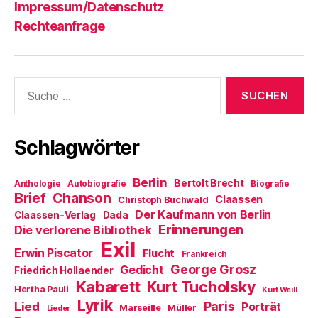
Impressum/Datenschutz
Rechteanfrage
Suche
nach:
Schlagwörter
Berlin
Bertolt Brecht
Anthologie
Autobiografie
Biografie
Brief
Chanson
Claassen
Christoph Buchwald
Der Kaufmann von Berlin
Claassen-Verlag
Dada
Erinnerungen
Die verlorene Bibliothek
Exil
Erwin Piscator
Flucht
Frankreich
George Grosz
Gedicht
Friedrich Hollaender
Kabarett
Kurt Tucholsky
Hertha Pauli
Kurt Weill
Lyrik
Paris
Lied
Porträt
Marseille
Müller
Lieder