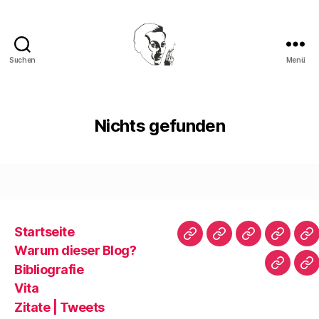
Suchen
Menü
Walter
Mehring
Nichts gefunden
Startseite
Startseite
Warum
Bibliografie
Vita
Zi
Warum dieser Blog?
dieser
|
Bibliografie
Impres
Re
Blog?
T
Vita
Zitate | Tweets