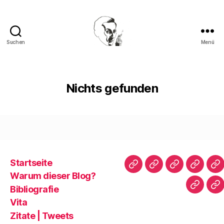
Suchen
Menü
Walter
Mehring
Nichts gefunden
Startseite
Startseite
Warum
Bibliografie
Vita
Zi
Warum dieser Blog?
dieser
|
Bibliografie
Impres
Re
Blog?
T
Vita
Zitate | Tweets