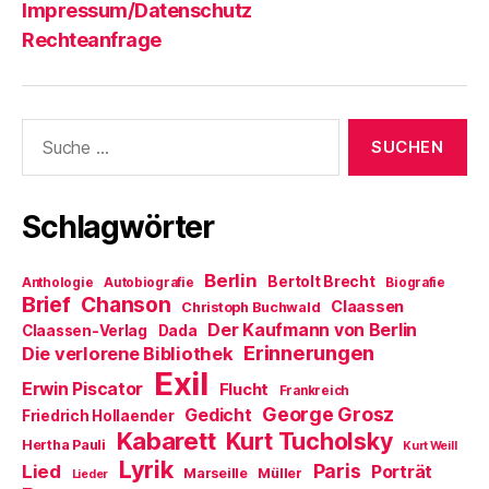
Impressum/Datenschutz
Rechteanfrage
Suche
nach:
Schlagwörter
Berlin
Bertolt Brecht
Anthologie
Autobiografie
Biografie
Brief
Chanson
Claassen
Christoph Buchwald
Der Kaufmann von Berlin
Claassen-Verlag
Dada
Erinnerungen
Die verlorene Bibliothek
Exil
Erwin Piscator
Flucht
Frankreich
George Grosz
Gedicht
Friedrich Hollaender
Kabarett
Kurt Tucholsky
Hertha Pauli
Kurt Weill
Lyrik
Paris
Lied
Porträt
Marseille
Müller
Lieder