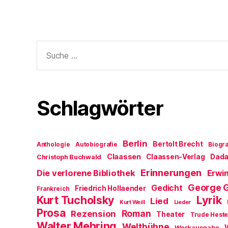
Suche
nach:
Schlagwörter
Berlin
Bertolt Brecht
Anthologie
Autobiografie
Biogra
Claassen
Claassen-Verlag
Dad
Christoph Buchwald
Erinnerungen
Die verlorene Bibliothek
Erwin
George 
Gedicht
Friedrich Hollaender
Frankreich
Kurt Tucholsky
Lyrik
Lied
Kurt Weill
Lieder
Prosa
Roman
Rezension
Theater
Trude Hest
Walter Mehring
Weltbühne
Werkausgabe