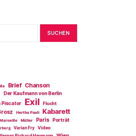
Brief
Chanson
fie
Der Kaufmann von Berlin
a
Exil
 Piscator
Flucht
Kabarett
Grosz
Hertha Pauli
Paris
Porträt
Marseille
Müller
Video
Varian Fry
erberg
Wien
Werner Richard Heymann