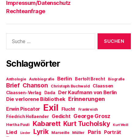
Impressum/Datenschutz
Rechteanfrage
Suche
nach:
Schlagwörter
Berlin
Bertolt Brecht
Anthologie
Autobiografie
Biografie
Brief
Chanson
Claassen
Christoph Buchwald
Der Kaufmann von Berlin
Claassen-Verlag
Dada
Erinnerungen
Die verlorene Bibliothek
Exil
Erwin Piscator
Flucht
Frankreich
George Grosz
Gedicht
Friedrich Hollaender
Kabarett
Kurt Tucholsky
Hertha Pauli
Kurt Weill
Lyrik
Paris
Lied
Porträt
Marseille
Müller
Lieder