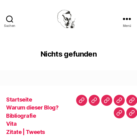
Suchen
Menü
Walter
Mehring
Nichts gefunden
Startseite
Startseite
Warum
Bibliografie
Vita
Zi
Warum dieser Blog?
dieser
|
Bibliografie
Impres
Re
Blog?
T
Vita
Zitate | Tweets