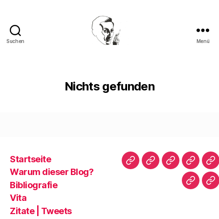
Suchen
Menü
Walter
Mehring
Nichts gefunden
Startseite
Startseite
Warum
Bibliografie
Vita
Zi
Warum dieser Blog?
dieser
|
Bibliografie
Impres
Re
Blog?
T
Vita
Zitate | Tweets