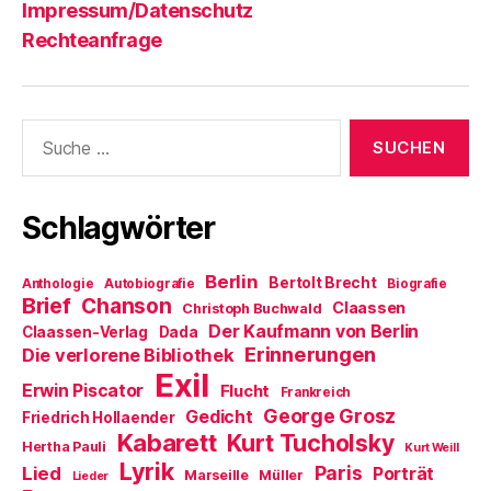
Impressum/Datenschutz
Rechteanfrage
Suche
nach:
Schlagwörter
Berlin
Bertolt Brecht
Anthologie
Autobiografie
Biografie
Brief
Chanson
Claassen
Christoph Buchwald
Der Kaufmann von Berlin
Claassen-Verlag
Dada
Erinnerungen
Die verlorene Bibliothek
Exil
Erwin Piscator
Flucht
Frankreich
George Grosz
Gedicht
Friedrich Hollaender
Kabarett
Kurt Tucholsky
Hertha Pauli
Kurt Weill
Lyrik
Paris
Lied
Porträt
Marseille
Müller
Lieder