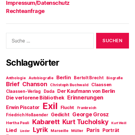
Impressum/Datenschutz
Rechteanfrage
Suche
nach:
Schlagwörter
Berlin
Bertolt Brecht
Anthologie
Autobiografie
Biografie
Brief
Chanson
Claassen
Christoph Buchwald
Der Kaufmann von Berlin
Claassen-Verlag
Dada
Erinnerungen
Die verlorene Bibliothek
Exil
Erwin Piscator
Flucht
Frankreich
George Grosz
Gedicht
Friedrich Hollaender
Kabarett
Kurt Tucholsky
Hertha Pauli
Kurt Weill
Lyrik
Paris
Lied
Porträt
Marseille
Müller
Lieder