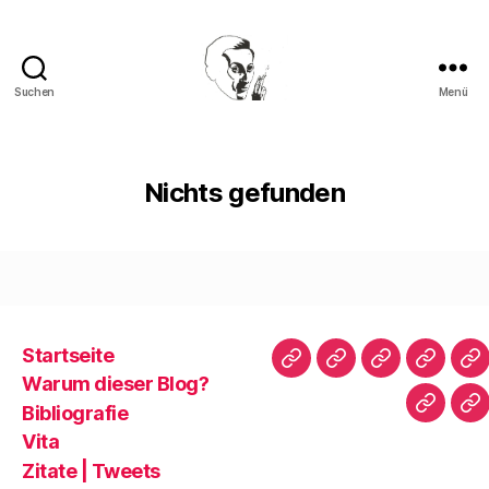
Suchen
Menü
Walter
Mehring
Nichts gefunden
Startseite
Startseite
Warum
Bibliografie
Vita
Zi
Warum dieser Blog?
dieser
|
Bibliografie
Impres
Re
Blog?
T
Vita
Zitate | Tweets