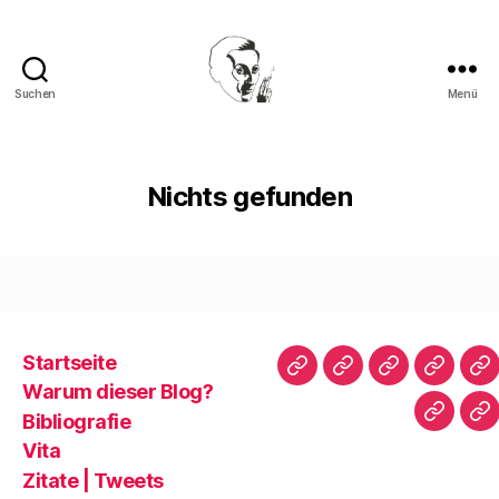
Suchen
Menü
Walter
Mehring
Nichts gefunden
Startseite
Startseite
Warum
Bibliografie
Vita
Zi
Warum dieser Blog?
dieser
|
Bibliografie
Impres
Re
Blog?
T
Vita
Zitate | Tweets