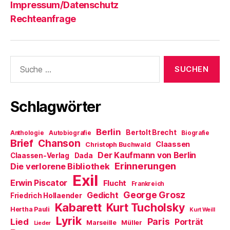
Impressum/Datenschutz
Rechteanfrage
Suche
nach:
Schlagwörter
Berlin
Bertolt Brecht
Anthologie
Autobiografie
Biografie
Brief
Chanson
Claassen
Christoph Buchwald
Der Kaufmann von Berlin
Claassen-Verlag
Dada
Erinnerungen
Die verlorene Bibliothek
Exil
Erwin Piscator
Flucht
Frankreich
George Grosz
Gedicht
Friedrich Hollaender
Kabarett
Kurt Tucholsky
Hertha Pauli
Kurt Weill
Lyrik
Paris
Lied
Porträt
Marseille
Müller
Lieder