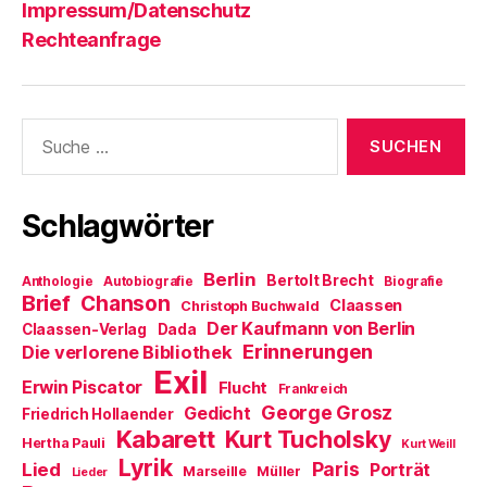
Impressum/Datenschutz
Rechteanfrage
Suche
nach:
Schlagwörter
Berlin
Bertolt Brecht
Anthologie
Autobiografie
Biografie
Brief
Chanson
Claassen
Christoph Buchwald
Der Kaufmann von Berlin
Claassen-Verlag
Dada
Erinnerungen
Die verlorene Bibliothek
Exil
Erwin Piscator
Flucht
Frankreich
George Grosz
Gedicht
Friedrich Hollaender
Kabarett
Kurt Tucholsky
Hertha Pauli
Kurt Weill
Lyrik
Paris
Lied
Porträt
Marseille
Müller
Lieder