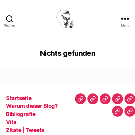
Suchen
Menü
Walter
Mehring
Nichts gefunden
Startseite
Startseite
Warum
Bibliografie
Vita
Zi
Warum dieser Blog?
dieser
|
Bibliografie
Impres
Re
Blog?
T
Vita
Zitate | Tweets