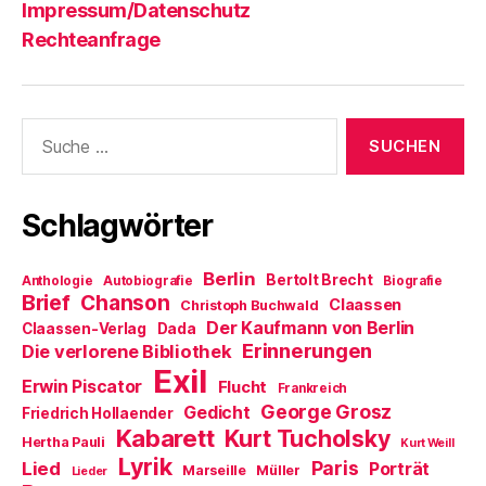
Impressum/Datenschutz
Rechteanfrage
Suche
nach:
Schlagwörter
Berlin
Bertolt Brecht
Anthologie
Autobiografie
Biografie
Brief
Chanson
Claassen
Christoph Buchwald
Der Kaufmann von Berlin
Claassen-Verlag
Dada
Erinnerungen
Die verlorene Bibliothek
Exil
Erwin Piscator
Flucht
Frankreich
George Grosz
Gedicht
Friedrich Hollaender
Kabarett
Kurt Tucholsky
Hertha Pauli
Kurt Weill
Lyrik
Paris
Lied
Porträt
Marseille
Müller
Lieder