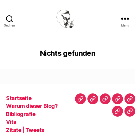
Suchen
Menü
Walter
Mehring
Nichts gefunden
Startseite
Startseite
Warum
Bibliografie
Vita
Zi
Warum dieser Blog?
dieser
|
Bibliografie
Impres
Re
Blog?
T
Vita
Zitate | Tweets