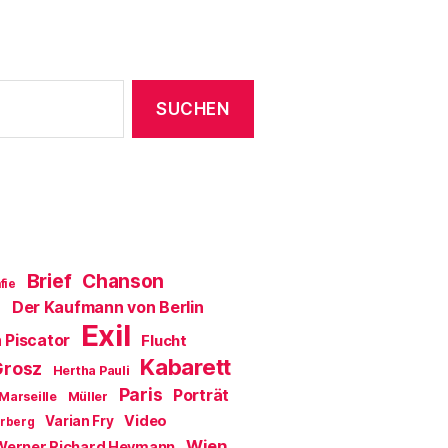
Brief
Chanson
fie
Der Kaufmann von Berlin
a
Exil
 Piscator
Flucht
Kabarett
Grosz
Hertha Pauli
Paris
Porträt
Marseille
Müller
Video
Varian Fry
erberg
Wien
Werner Richard Heymann