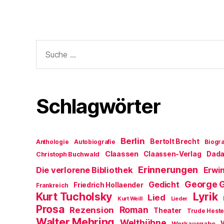
Suche
nach:
Schlagwörter
Berlin
Bertolt Brecht
Anthologie
Autobiografie
Biogra
Claassen
Claassen-Verlag
Dad
Christoph Buchwald
Erinnerungen
Die verlorene Bibliothek
Erwin
George 
Gedicht
Friedrich Hollaender
Frankreich
Kurt Tucholsky
Lyrik
Lied
Kurt Weill
Lieder
Prosa
Roman
Rezension
Theater
Trude Hest
Walter Mehring
Weltbühne
Werkausgabe