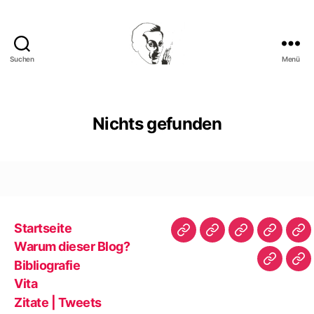
Suchen
Menü
Walter
Mehring
Nichts gefunden
Startseite
Startseite
Warum
Bibliografie
Vita
Zit
Warum dieser Blog?
dieser
|
Bibliografie
Impres
Re
Blog?
Tw
Vita
Zitate | Tweets