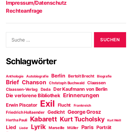
Impressum/Datenschutz
Rechteanfrage
Suche
nach:
Schlagwörter
Berlin
Bertolt Brecht
Anthologie
Autobiografie
Biografie
Brief
Chanson
Claassen
Christoph Buchwald
Der Kaufmann von Berlin
Claassen-Verlag
Dada
Erinnerungen
Die verlorene Bibliothek
Exil
Erwin Piscator
Flucht
Frankreich
George Grosz
Gedicht
Friedrich Hollaender
Kabarett
Kurt Tucholsky
Hertha Pauli
Kurt Weill
Lyrik
Paris
Lied
Porträt
Marseille
Müller
Lieder