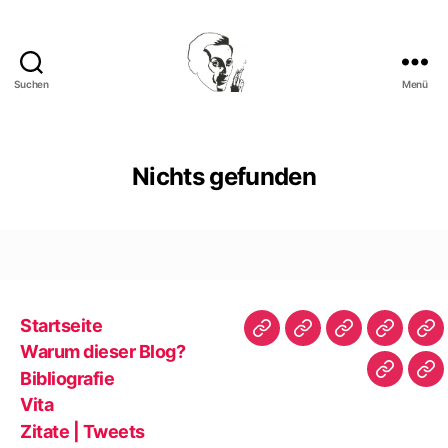
Suchen
Menü
Walter
Mehring
Nichts gefunden
Startseite
Startseite
Warum
Bibliografie
Vita
Zit
Warum dieser Blog?
dieser
|
Bibliografie
Impres
Re
Blog?
Tw
Vita
Zitate | Tweets