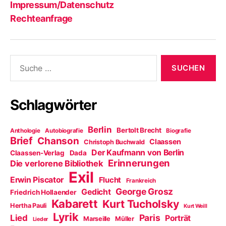
Impressum/Datenschutz
Rechteanfrage
Suche
nach:
Schlagwörter
Berlin
Bertolt Brecht
Anthologie
Autobiografie
Biografie
Brief
Chanson
Claassen
Christoph Buchwald
Der Kaufmann von Berlin
Claassen-Verlag
Dada
Erinnerungen
Die verlorene Bibliothek
Exil
Erwin Piscator
Flucht
Frankreich
George Grosz
Gedicht
Friedrich Hollaender
Kabarett
Kurt Tucholsky
Hertha Pauli
Kurt Weill
Lyrik
Paris
Lied
Porträt
Marseille
Müller
Lieder