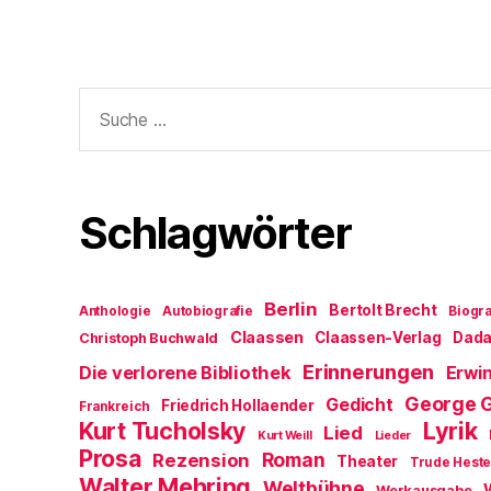
Suche
nach:
Schlagwörter
Berlin
Bertolt Brecht
Anthologie
Autobiografie
Biogra
Claassen
Claassen-Verlag
Dad
Christoph Buchwald
Erinnerungen
Die verlorene Bibliothek
Erwin
George 
Gedicht
Friedrich Hollaender
Frankreich
Kurt Tucholsky
Lyrik
Lied
Kurt Weill
Lieder
Prosa
Roman
Rezension
Theater
Trude Hest
Walter Mehring
Weltbühne
Werkausgabe