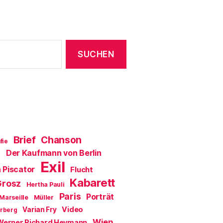
Brief
Chanson
fie
Der Kaufmann von Berlin
a
Exil
 Piscator
Flucht
Kabarett
Grosz
Hertha Pauli
Paris
Porträt
Marseille
Müller
Video
Varian Fry
erberg
Wien
Werner Richard Heymann