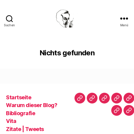
Suchen
Menü
Walter
Mehring
Nichts gefunden
Startseite
Startseite
Warum
Bibliografie
Vita
Zi
Warum dieser Blog?
dieser
|
Bibliografie
Impres
Re
Blog?
T
Vita
Zitate | Tweets