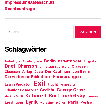
Impressum/Datenschutz
Rechteanfrage
Suche
nach:
Schlagwörter
Berlin
Bertolt Brecht
Anthologie
Autobiografie
Biografie
Brief
Chanson
Claassen
Christoph Buchwald
Der Kaufmann von Berlin
Claassen-Verlag
Dada
Erinnerungen
Die verlorene Bibliothek
Exil
Erwin Piscator
Flucht
Frankreich
George Grosz
Gedicht
Friedrich Hollaender
Kabarett
Kurt Tucholsky
Hertha Pauli
Kurt Weill
Lyrik
Paris
Lied
Porträt
Marseille
Müller
Lieder