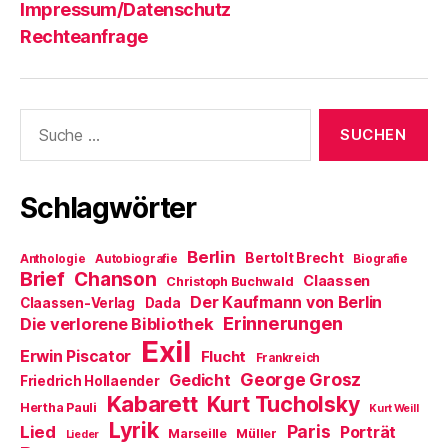
Impressum/Datenschutz
Rechteanfrage
Suche
nach:
Schlagwörter
Berlin
Bertolt Brecht
Anthologie
Autobiografie
Biografie
Brief
Chanson
Claassen
Christoph Buchwald
Der Kaufmann von Berlin
Claassen-Verlag
Dada
Erinnerungen
Die verlorene Bibliothek
Exil
Erwin Piscator
Flucht
Frankreich
George Grosz
Gedicht
Friedrich Hollaender
Kabarett
Kurt Tucholsky
Hertha Pauli
Kurt Weill
Lyrik
Paris
Lied
Porträt
Marseille
Müller
Lieder