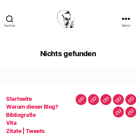
Suchen
Menü
Walter
Mehring
Nichts gefunden
Startseite
Startseite
Warum
Bibliografie
Vita
Zi
Warum dieser Blog?
dieser
|
Bibliografie
Impres
Re
Blog?
T
Vita
Zitate | Tweets