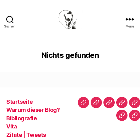
Suchen
Menü
Walter
Mehring
Nichts gefunden
Startseite
Startseite
Warum
Bibliografie
Vita
Zi
Warum dieser Blog?
dieser
|
Bibliografie
Impres
Re
Blog?
T
Vita
Zitate | Tweets