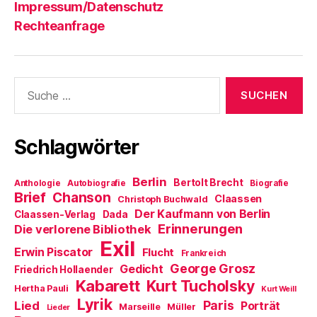
Impressum/Datenschutz
Rechteanfrage
Suche
nach:
Schlagwörter
Berlin
Bertolt Brecht
Anthologie
Autobiografie
Biografie
Brief
Chanson
Claassen
Christoph Buchwald
Der Kaufmann von Berlin
Claassen-Verlag
Dada
Erinnerungen
Die verlorene Bibliothek
Exil
Erwin Piscator
Flucht
Frankreich
George Grosz
Gedicht
Friedrich Hollaender
Kabarett
Kurt Tucholsky
Hertha Pauli
Kurt Weill
Lyrik
Paris
Lied
Porträt
Marseille
Müller
Lieder