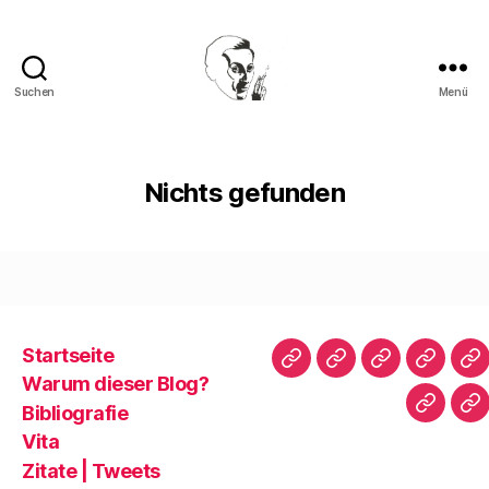
Suchen
Menü
Walter
Mehring
Nichts gefunden
Startseite
Startseite
Warum
Bibliografie
Vita
Zi
Warum dieser Blog?
dieser
|
Bibliografie
Impres
Re
Blog?
T
Vita
Zitate | Tweets