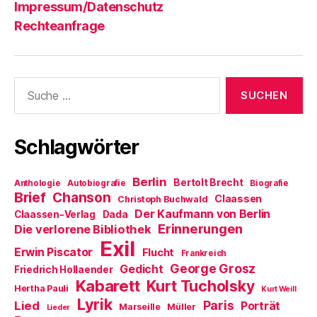
Impressum/Datenschutz
Rechteanfrage
Suche
nach:
Schlagwörter
Berlin
Bertolt Brecht
Anthologie
Autobiografie
Biografie
Brief
Chanson
Claassen
Christoph Buchwald
Der Kaufmann von Berlin
Claassen-Verlag
Dada
Erinnerungen
Die verlorene Bibliothek
Exil
Erwin Piscator
Flucht
Frankreich
George Grosz
Gedicht
Friedrich Hollaender
Kabarett
Kurt Tucholsky
Hertha Pauli
Kurt Weill
Lyrik
Paris
Lied
Porträt
Marseille
Müller
Lieder