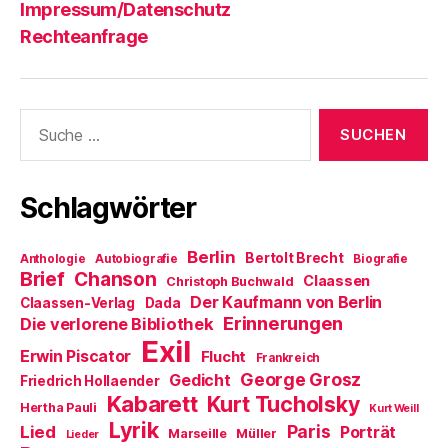
Impressum/Datenschutz
Rechteanfrage
Suche
nach:
Schlagwörter
Berlin
Bertolt Brecht
Anthologie
Autobiografie
Biografie
Brief
Chanson
Claassen
Christoph Buchwald
Der Kaufmann von Berlin
Claassen-Verlag
Dada
Erinnerungen
Die verlorene Bibliothek
Exil
Erwin Piscator
Flucht
Frankreich
George Grosz
Gedicht
Friedrich Hollaender
Kabarett
Kurt Tucholsky
Hertha Pauli
Kurt Weill
Lyrik
Paris
Lied
Porträt
Marseille
Müller
Lieder