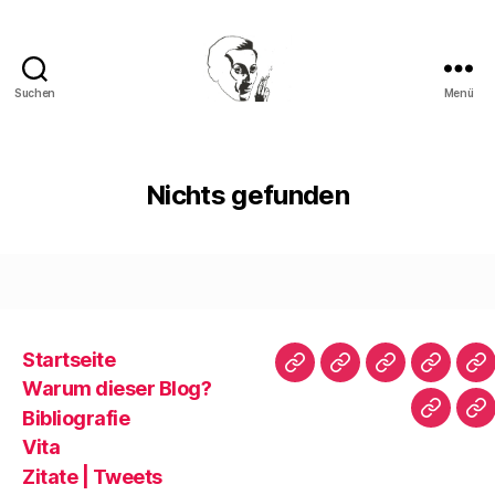
Suchen
Menü
Walter
Mehring
Nichts gefunden
Startseite
Startseite
Warum
Bibliografie
Vita
Zi
Warum dieser Blog?
dieser
|
Bibliografie
Impres
Re
Blog?
T
Vita
Zitate | Tweets