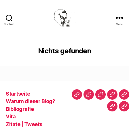
Suchen
Menü
Walter
Mehring
Nichts gefunden
Startseite
Startseite
Warum
Bibliografie
Vita
Zi
Warum dieser Blog?
dieser
|
Bibliografie
Impres
Re
Blog?
T
Vita
Zitate | Tweets