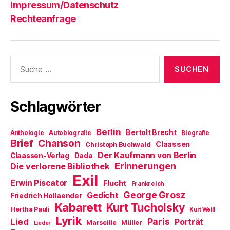
Impressum/Datenschutz
Rechteanfrage
Suche
nach:
Schlagwörter
Berlin
Bertolt Brecht
Anthologie
Autobiografie
Biografie
Brief
Chanson
Claassen
Christoph Buchwald
Der Kaufmann von Berlin
Claassen-Verlag
Dada
Erinnerungen
Die verlorene Bibliothek
Exil
Erwin Piscator
Flucht
Frankreich
George Grosz
Gedicht
Friedrich Hollaender
Kabarett
Kurt Tucholsky
Hertha Pauli
Kurt Weill
Lyrik
Paris
Lied
Porträt
Marseille
Müller
Lieder