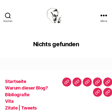
Suchen
Menü
Walter
Mehring
Nichts gefunden
Startseite
Startseite
Warum
Bibliografie
Vita
Zi
Warum dieser Blog?
dieser
|
Bibliografie
Impres
Re
Blog?
T
Vita
Zitate | Tweets