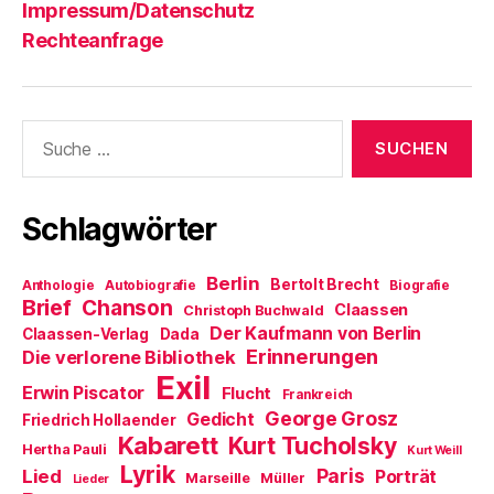
Impressum/Datenschutz
Rechteanfrage
Suche
nach:
Schlagwörter
Berlin
Bertolt Brecht
Anthologie
Autobiografie
Biografie
Brief
Chanson
Claassen
Christoph Buchwald
Der Kaufmann von Berlin
Claassen-Verlag
Dada
Erinnerungen
Die verlorene Bibliothek
Exil
Erwin Piscator
Flucht
Frankreich
George Grosz
Gedicht
Friedrich Hollaender
Kabarett
Kurt Tucholsky
Hertha Pauli
Kurt Weill
Lyrik
Paris
Lied
Porträt
Marseille
Müller
Lieder