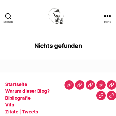
Suchen
Menü
Walter
Mehring
Nichts gefunden
Startseite
Startseite
Warum
Bibliografie
Vita
Zi
Warum dieser Blog?
dieser
|
Bibliografie
Impres
Re
Blog?
T
Vita
Zitate | Tweets