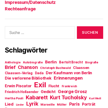
Impressum/Datenschutz
Rechteanfrage
Suche
nach:
Schlagwörter
Berlin
Bertolt Brecht
Anthologie
Autobiografie
Biografie
Brief
Chanson
Claassen
Christoph Buchwald
Der Kaufmann von Berlin
Claassen-Verlag
Dada
Erinnerungen
Die verlorene Bibliothek
Exil
Erwin Piscator
Flucht
Frankreich
George Grosz
Gedicht
Friedrich Hollaender
Kabarett
Kurt Tucholsky
Hertha Pauli
Kurt Weill
Lyrik
Paris
Lied
Porträt
Marseille
Müller
Lieder