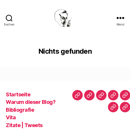
Suchen
Menü
Walter
Mehring
Nichts gefunden
Startseite
Startseite
Warum
Bibliografie
Vita
Zi
Warum dieser Blog?
dieser
|
Bibliografie
Impres
Re
Blog?
T
Vita
Zitate | Tweets