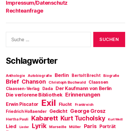
Impressum/Datenschutz
Rechteanfrage
Suche
nach:
Schlagwörter
Berlin
Bertolt Brecht
Anthologie
Autobiografie
Biografie
Brief
Chanson
Claassen
Christoph Buchwald
Der Kaufmann von Berlin
Claassen-Verlag
Dada
Erinnerungen
Die verlorene Bibliothek
Exil
Erwin Piscator
Flucht
Frankreich
George Grosz
Gedicht
Friedrich Hollaender
Kabarett
Kurt Tucholsky
Hertha Pauli
Kurt Weill
Lyrik
Paris
Lied
Porträt
Marseille
Müller
Lieder