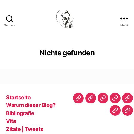
Suchen
Menü
Walter
Mehring
Nichts gefunden
Startseite
Startseite
Warum
Bibliografie
Vita
Zit
Warum dieser Blog?
dieser
|
Bibliografie
Impres
Re
Blog?
Tw
Vita
Zitate | Tweets