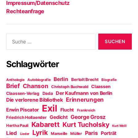
Impressum/Datenschutz
Rechteanfrage
Suche
nach:
Schlagwörter
Berlin
Bertolt Brecht
Anthologie
Autobiografie
Biografie
Brief
Chanson
Claassen
Christoph Buchwald
Der Kaufmann von Berlin
Claassen-Verlag
Dada
Erinnerungen
Die verlorene Bibliothek
Exil
Erwin Piscator
Flucht
Frankreich
George Grosz
Gedicht
Friedrich Hollaender
Kabarett
Kurt Tucholsky
Hertha Pauli
Kurt Weill
Lyrik
Paris
Lied
Porträt
Marseille
Müller
Lieder