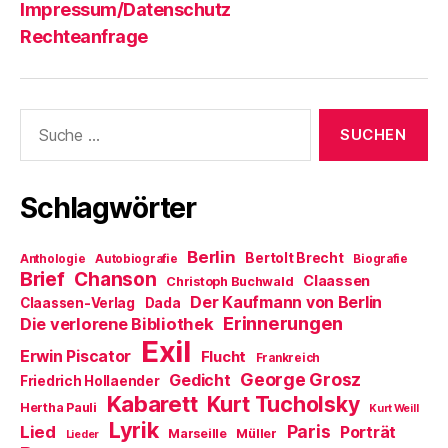
Impressum/Datenschutz
Rechteanfrage
Suche
nach:
Schlagwörter
Berlin
Bertolt Brecht
Anthologie
Autobiografie
Biografie
Brief
Chanson
Claassen
Christoph Buchwald
Der Kaufmann von Berlin
Claassen-Verlag
Dada
Erinnerungen
Die verlorene Bibliothek
Exil
Erwin Piscator
Flucht
Frankreich
George Grosz
Gedicht
Friedrich Hollaender
Kabarett
Kurt Tucholsky
Hertha Pauli
Kurt Weill
Lyrik
Paris
Lied
Porträt
Marseille
Müller
Lieder