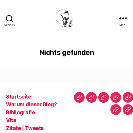
Suchen
Menü
Walter
Mehring
Nichts gefunden
Startseite
Startseite
Warum
Bibliografie
Vita
Zi
Warum dieser Blog?
dieser
|
Bibliografie
Impres
Re
Blog?
T
Vita
Zitate | Tweets