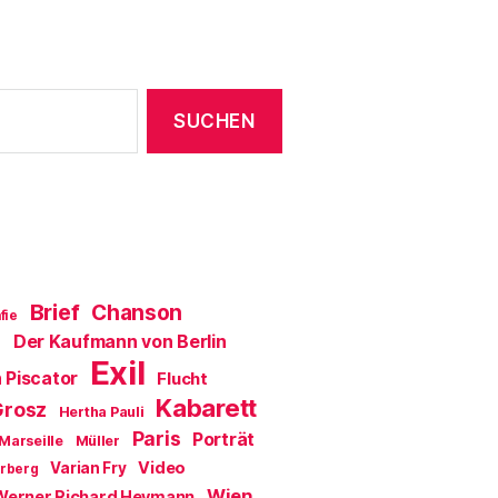
Brief
Chanson
fie
Der Kaufmann von Berlin
a
Exil
 Piscator
Flucht
Kabarett
Grosz
Hertha Pauli
Paris
Porträt
Marseille
Müller
Video
Varian Fry
erberg
Wien
Werner Richard Heymann