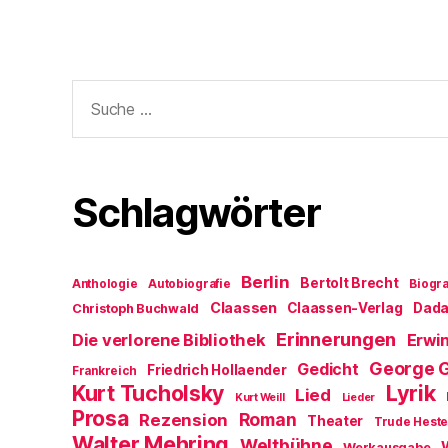
Suche
nach:
Schlagwörter
Berlin
Bertolt Brecht
Anthologie
Autobiografie
Biogra
Claassen
Claassen-Verlag
Dad
Christoph Buchwald
Erinnerungen
Die verlorene Bibliothek
Erwin
George 
Gedicht
Friedrich Hollaender
Frankreich
Kurt Tucholsky
Lyrik
Lied
Kurt Weill
Lieder
Prosa
Roman
Rezension
Theater
Trude Hest
Walter Mehring
Weltbühne
Werkausgabe