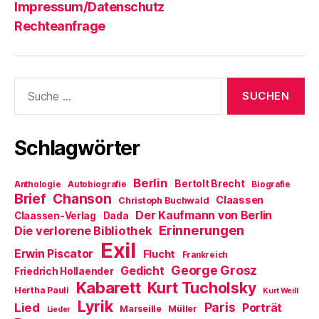
Impressum/Datenschutz
Rechteanfrage
Suche
nach:
Schlagwörter
Berlin
Bertolt Brecht
Anthologie
Autobiografie
Biografie
Brief
Chanson
Claassen
Christoph Buchwald
Der Kaufmann von Berlin
Claassen-Verlag
Dada
Erinnerungen
Die verlorene Bibliothek
Exil
Erwin Piscator
Flucht
Frankreich
George Grosz
Gedicht
Friedrich Hollaender
Kabarett
Kurt Tucholsky
Hertha Pauli
Kurt Weill
Lyrik
Paris
Lied
Porträt
Marseille
Müller
Lieder