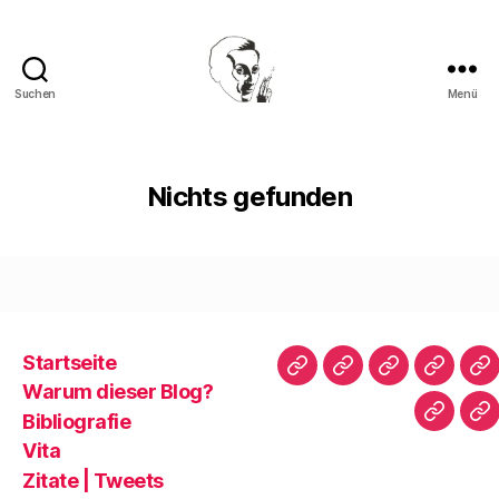
Suchen
Menü
Walter
Mehring
Nichts gefunden
Startseite
Startseite
Warum
Bibliografie
Vita
Zi
Warum dieser Blog?
dieser
|
Bibliografie
Impres
Re
Blog?
T
Vita
Zitate | Tweets