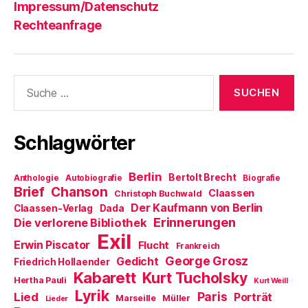
Impressum/Datenschutz
Rechteanfrage
Suche
nach:
Schlagwörter
Berlin
Bertolt Brecht
Anthologie
Autobiografie
Biografie
Brief
Chanson
Claassen
Christoph Buchwald
Der Kaufmann von Berlin
Claassen-Verlag
Dada
Erinnerungen
Die verlorene Bibliothek
Exil
Erwin Piscator
Flucht
Frankreich
George Grosz
Gedicht
Friedrich Hollaender
Kabarett
Kurt Tucholsky
Hertha Pauli
Kurt Weill
Lyrik
Paris
Lied
Porträt
Marseille
Müller
Lieder