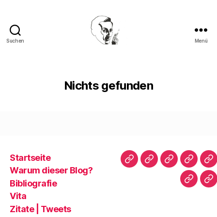
Suchen
Menü
Walter
Mehring
Nichts gefunden
Startseite
Startseite
Warum
Bibliografie
Vita
Zi
Warum dieser Blog?
dieser
|
Bibliografie
Impres
Re
Blog?
T
Vita
Zitate | Tweets