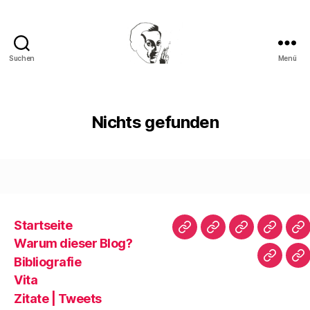
Suchen
Menü
Walter
Mehring
Nichts gefunden
Startseite
Startseite
Warum
Bibliografie
Vita
Zi
Warum dieser Blog?
dieser
|
Bibliografie
Impres
Re
Blog?
T
Vita
Zitate | Tweets