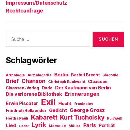
Impressum/Datenschutz
Rechteanfrage
Suche
nach:
Schlagwörter
Berlin
Bertolt Brecht
Anthologie
Autobiografie
Biografie
Brief
Chanson
Claassen
Christoph Buchwald
Der Kaufmann von Berlin
Claassen-Verlag
Dada
Erinnerungen
Die verlorene Bibliothek
Exil
Erwin Piscator
Flucht
Frankreich
George Grosz
Gedicht
Friedrich Hollaender
Kabarett
Kurt Tucholsky
Hertha Pauli
Kurt Weill
Lyrik
Paris
Lied
Porträt
Marseille
Müller
Lieder