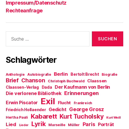
Impressum/Datenschutz
Rechteanfrage
Suche
nach:
Schlagwörter
Berlin
Bertolt Brecht
Anthologie
Autobiografie
Biografie
Brief
Chanson
Claassen
Christoph Buchwald
Der Kaufmann von Berlin
Claassen-Verlag
Dada
Erinnerungen
Die verlorene Bibliothek
Exil
Erwin Piscator
Flucht
Frankreich
George Grosz
Gedicht
Friedrich Hollaender
Kabarett
Kurt Tucholsky
Hertha Pauli
Kurt Weill
Lyrik
Paris
Lied
Porträt
Marseille
Müller
Lieder