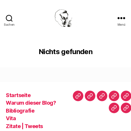
Suchen
Menü
Walter
Mehring
Nichts gefunden
Startseite
Startseite
Warum
Bibliografie
Vita
Zi
Warum dieser Blog?
dieser
|
Bibliografie
Impres
Re
Blog?
T
Vita
Zitate | Tweets