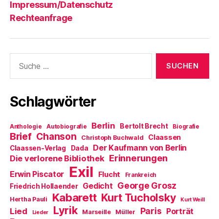
Impressum/Datenschutz
Rechteanfrage
Suche
nach:
Schlagwörter
Berlin
Bertolt Brecht
Anthologie
Autobiografie
Biografie
Brief
Chanson
Claassen
Christoph Buchwald
Der Kaufmann von Berlin
Claassen-Verlag
Dada
Erinnerungen
Die verlorene Bibliothek
Exil
Erwin Piscator
Flucht
Frankreich
George Grosz
Gedicht
Friedrich Hollaender
Kabarett
Kurt Tucholsky
Hertha Pauli
Kurt Weill
Lyrik
Paris
Lied
Porträt
Marseille
Müller
Lieder