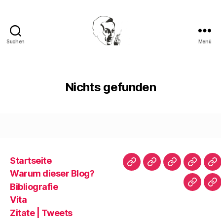
Suchen
Menü
Walter
Mehring
Nichts gefunden
Startseite
Startseite
Warum
Bibliografie
Vita
Zi
Warum dieser Blog?
dieser
|
Bibliografie
Impres
Re
Blog?
T
Vita
Zitate | Tweets