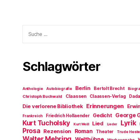
Suche
nach:
Schlagwörter
Berlin
Bertolt Brecht
Anthologie
Autobiografie
Biogra
Claassen
Claassen-Verlag
Dad
Christoph Buchwald
Erinnerungen
Die verlorene Bibliothek
Erwin
George 
Gedicht
Friedrich Hollaender
Frankreich
Kurt Tucholsky
Lyrik
Lied
Kurt Weill
Lieder
Prosa
Roman
Rezension
Theater
Trude Hest
Walter Mehring
Weltbühne
Werkausgabe