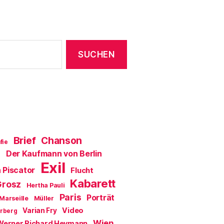
Brief
Chanson
fie
Der Kaufmann von Berlin
a
Exil
 Piscator
Flucht
Kabarett
Grosz
Hertha Pauli
Paris
Porträt
Marseille
Müller
Video
Varian Fry
erberg
Wien
Werner Richard Heymann