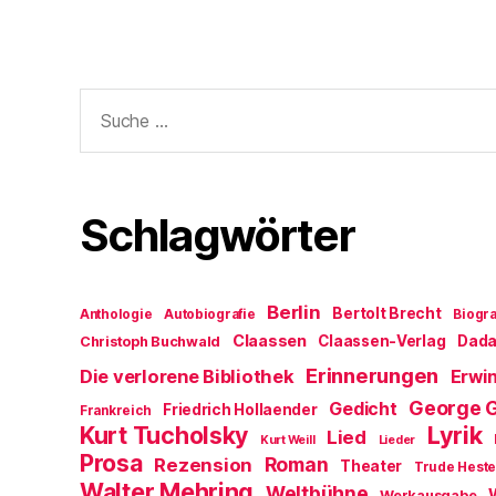
Suche
nach:
Schlagwörter
Berlin
Bertolt Brecht
Anthologie
Autobiografie
Biogra
Claassen
Claassen-Verlag
Dad
Christoph Buchwald
Erinnerungen
Die verlorene Bibliothek
Erwin
George 
Gedicht
Friedrich Hollaender
Frankreich
Kurt Tucholsky
Lyrik
Lied
Kurt Weill
Lieder
Prosa
Roman
Rezension
Theater
Trude Hest
Walter Mehring
Weltbühne
Werkausgabe