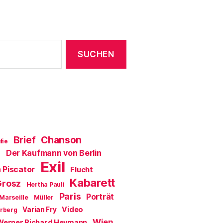
Brief
Chanson
fie
Der Kaufmann von Berlin
a
Exil
 Piscator
Flucht
Kabarett
Grosz
Hertha Pauli
Paris
Porträt
Marseille
Müller
Video
Varian Fry
erberg
Wien
Werner Richard Heymann