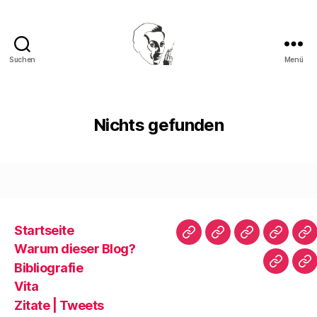
Suchen
Menü
Walter
Mehring
Nichts gefunden
Startseite
Startseite
Warum
Bibliografie
Vita
Zi
Warum dieser Blog?
dieser
|
Bibliografie
Impres
Re
Blog?
T
Vita
Zitate | Tweets