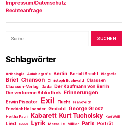
Impressum/Datenschutz
Rechteanfrage
Suche
nach:
Schlagwörter
Berlin
Bertolt Brecht
Anthologie
Autobiografie
Biografie
Brief
Chanson
Claassen
Christoph Buchwald
Der Kaufmann von Berlin
Claassen-Verlag
Dada
Erinnerungen
Die verlorene Bibliothek
Exil
Erwin Piscator
Flucht
Frankreich
George Grosz
Gedicht
Friedrich Hollaender
Kabarett
Kurt Tucholsky
Hertha Pauli
Kurt Weill
Lyrik
Paris
Lied
Porträt
Marseille
Müller
Lieder