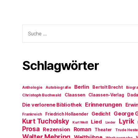
Suche
nach:
Schlagwörter
Berlin
Bertolt Brecht
Anthologie
Autobiografie
Biogra
Claassen
Claassen-Verlag
Dad
Christoph Buchwald
Erinnerungen
Die verlorene Bibliothek
Erwin
George 
Gedicht
Friedrich Hollaender
Frankreich
Kurt Tucholsky
Lyrik
Lied
Kurt Weill
Lieder
Prosa
Roman
Rezension
Theater
Trude Hest
Walter Mehring
Weltbühne
Werkausgabe