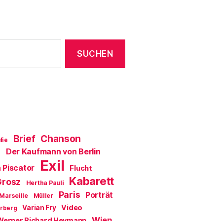
Brief
Chanson
fie
Der Kaufmann von Berlin
a
Exil
 Piscator
Flucht
Kabarett
Grosz
Hertha Pauli
Paris
Porträt
Marseille
Müller
Video
Varian Fry
erberg
Wien
Werner Richard Heymann