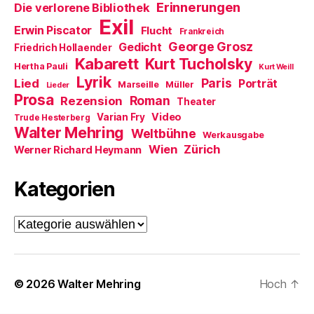
)
e
n
Erinnerungen
Die verlorene Bibliothek
t
e
Exil
)
u
Erwin Piscator
Flucht
e
Frankreich
m
George Grosz
Gedicht
Friedrich Hollaender
F
e
Kabarett
Kurt Tucholsky
Hertha Pauli
n
Kurt Weill
s
Lyrik
Paris
Lied
Porträt
Marseille
Müller
t
Lieder
e
Prosa
Roman
Rezension
Theater
r
g
Video
Varian Fry
Trude Hesterberg
e
Walter Mehring
ö
Weltbühne
Werkausgabe
f
Wien
Zürich
Werner Richard Heymann
f
n
e
t
Kategorien
)
Kategorien
© 2026
Walter Mehring
Hoch
↑