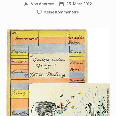
Von
Andreas
25. März 2012
Beitragsautor
Beitragsdatum
zu
Keine Kommentare
Mehring
zeichnet
einem
Fotografen
eine
Fotografen-
Postkarte