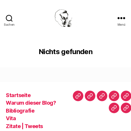
Suchen
Menü
Walter
Mehring
Nichts gefunden
Startseite
Startseite
Warum
Bibliografie
Vita
Zi
Warum dieser Blog?
dieser
|
Bibliografie
Impres
Re
Blog?
T
Vita
Zitate | Tweets