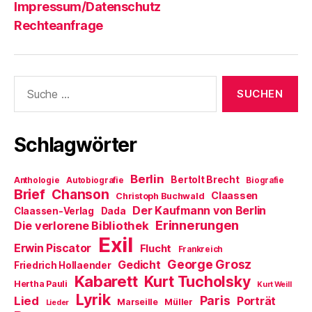
Impressum/Datenschutz
Rechteanfrage
Suche
nach:
Schlagwörter
Berlin
Bertolt Brecht
Anthologie
Autobiografie
Biografie
Brief
Chanson
Claassen
Christoph Buchwald
Der Kaufmann von Berlin
Claassen-Verlag
Dada
Erinnerungen
Die verlorene Bibliothek
Exil
Erwin Piscator
Flucht
Frankreich
George Grosz
Gedicht
Friedrich Hollaender
Kabarett
Kurt Tucholsky
Hertha Pauli
Kurt Weill
Lyrik
Paris
Lied
Porträt
Marseille
Müller
Lieder