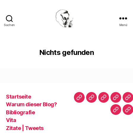
Suchen
Menü
Walter
Mehring
Nichts gefunden
Startseite
Startseite
Warum
Bibliografie
Vita
Zi
Warum dieser Blog?
dieser
|
Bibliografie
Impres
Re
Blog?
T
Vita
Zitate | Tweets