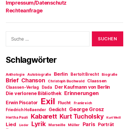
Impressum/Datenschutz
Rechteanfrage
Suche
nach:
Schlagwörter
Berlin
Bertolt Brecht
Anthologie
Autobiografie
Biografie
Brief
Chanson
Claassen
Christoph Buchwald
Der Kaufmann von Berlin
Claassen-Verlag
Dada
Erinnerungen
Die verlorene Bibliothek
Exil
Erwin Piscator
Flucht
Frankreich
George Grosz
Gedicht
Friedrich Hollaender
Kabarett
Kurt Tucholsky
Hertha Pauli
Kurt Weill
Lyrik
Paris
Lied
Porträt
Marseille
Müller
Lieder