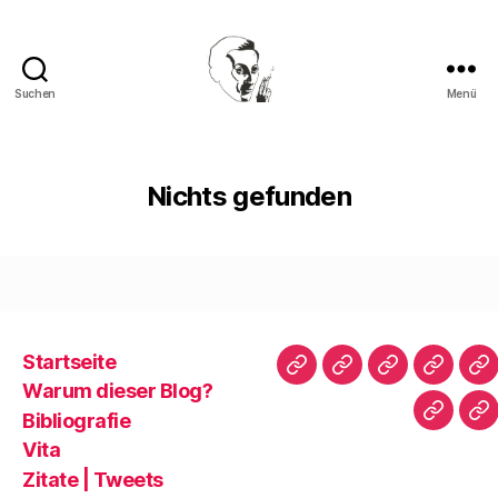
Suchen
Menü
Walter
Mehring
Nichts gefunden
Startseite
Startseite
Warum
Bibliografie
Vita
Zi
Warum dieser Blog?
dieser
|
Bibliografie
Impres
Re
Blog?
T
Vita
Zitate | Tweets