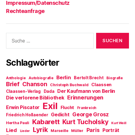
Impressum/Datenschutz
Rechteanfrage
Suche
nach:
Schlagwörter
Berlin
Bertolt Brecht
Anthologie
Autobiografie
Biografie
Brief
Chanson
Claassen
Christoph Buchwald
Der Kaufmann von Berlin
Claassen-Verlag
Dada
Erinnerungen
Die verlorene Bibliothek
Exil
Erwin Piscator
Flucht
Frankreich
George Grosz
Gedicht
Friedrich Hollaender
Kabarett
Kurt Tucholsky
Hertha Pauli
Kurt Weill
Lyrik
Paris
Lied
Porträt
Marseille
Müller
Lieder