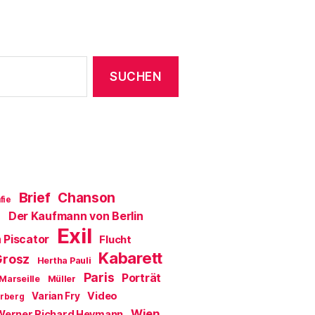
Brief
Chanson
fie
Der Kaufmann von Berlin
a
Exil
 Piscator
Flucht
Kabarett
Grosz
Hertha Pauli
Paris
Porträt
Marseille
Müller
Video
Varian Fry
erberg
Wien
Werner Richard Heymann