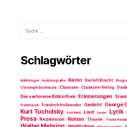
Suche
nach:
Schlagwörter
Berlin
Bertolt Brecht
Anthologie
Autobiografie
Biogra
Claassen
Claassen-Verlag
Dad
Christoph Buchwald
Erinnerungen
Die verlorene Bibliothek
Erwin
George 
Gedicht
Friedrich Hollaender
Frankreich
Kurt Tucholsky
Lyrik
Lied
Kurt Weill
Lieder
Prosa
Roman
Rezension
Theater
Trude Hest
Walter Mehring
Weltbühne
Werkausgabe