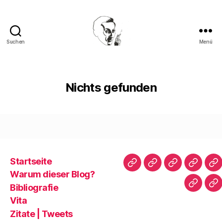
Suchen
Menü
Walter
Mehring
Nichts gefunden
Startseite
Startseite
Warum
Bibliografie
Vita
Zi
Warum dieser Blog?
dieser
|
Bibliografie
Impres
Re
Blog?
T
Vita
Zitate | Tweets