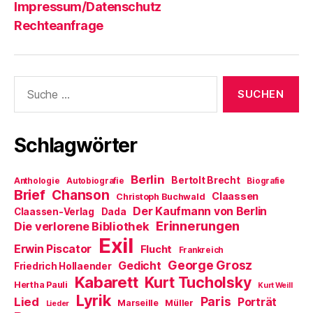
Impressum/Datenschutz
Rechteanfrage
Suche
nach:
Schlagwörter
Berlin
Bertolt Brecht
Anthologie
Autobiografie
Biografie
Brief
Chanson
Claassen
Christoph Buchwald
Der Kaufmann von Berlin
Claassen-Verlag
Dada
Erinnerungen
Die verlorene Bibliothek
Exil
Erwin Piscator
Flucht
Frankreich
George Grosz
Gedicht
Friedrich Hollaender
Kabarett
Kurt Tucholsky
Hertha Pauli
Kurt Weill
Lyrik
Paris
Lied
Porträt
Marseille
Müller
Lieder