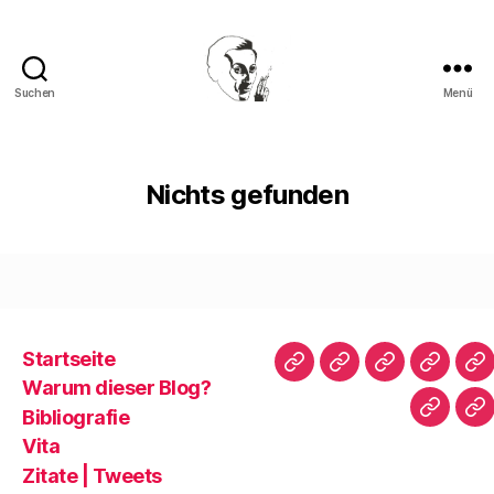
Suchen
Menü
Walter
Mehring
Nichts gefunden
Startseite
Startseite
Warum
Bibliografie
Vita
Zi
Warum dieser Blog?
dieser
|
Bibliografie
Impres
Re
Blog?
T
Vita
Zitate | Tweets