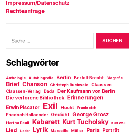
Impressum/Datenschutz
Rechteanfrage
Suche
nach:
Schlagwörter
Berlin
Bertolt Brecht
Anthologie
Autobiografie
Biografie
Brief
Chanson
Claassen
Christoph Buchwald
Der Kaufmann von Berlin
Claassen-Verlag
Dada
Erinnerungen
Die verlorene Bibliothek
Exil
Erwin Piscator
Flucht
Frankreich
George Grosz
Gedicht
Friedrich Hollaender
Kabarett
Kurt Tucholsky
Hertha Pauli
Kurt Weill
Lyrik
Paris
Lied
Porträt
Marseille
Müller
Lieder