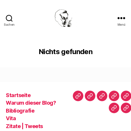
Suchen
Menü
Walter
Mehring
Nichts gefunden
Startseite
Startseite
Warum
Bibliografie
Vita
Zi
Warum dieser Blog?
dieser
|
Bibliografie
Impres
Re
Blog?
T
Vita
Zitate | Tweets