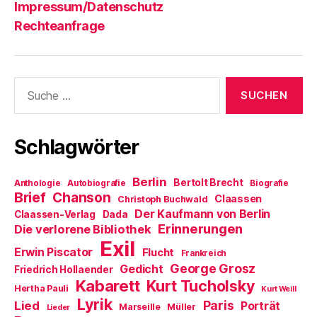
Impressum/Datenschutz
Rechteanfrage
Suche
nach:
Schlagwörter
Berlin
Bertolt Brecht
Anthologie
Autobiografie
Biografie
Brief
Chanson
Claassen
Christoph Buchwald
Der Kaufmann von Berlin
Claassen-Verlag
Dada
Erinnerungen
Die verlorene Bibliothek
Exil
Erwin Piscator
Flucht
Frankreich
George Grosz
Gedicht
Friedrich Hollaender
Kabarett
Kurt Tucholsky
Hertha Pauli
Kurt Weill
Lyrik
Paris
Lied
Porträt
Marseille
Müller
Lieder