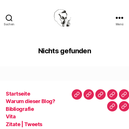
Suchen
Menü
Walter
Mehring
Nichts gefunden
Startseite
Startseite
Warum
Bibliografie
Vita
Zi
Warum dieser Blog?
dieser
|
Bibliografie
Impres
Re
Blog?
T
Vita
Zitate | Tweets