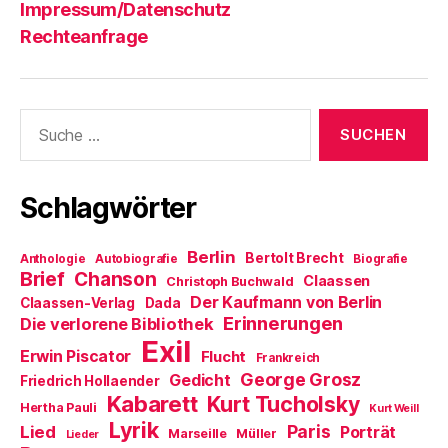
Impressum/Datenschutz
Rechteanfrage
Suche
nach:
Schlagwörter
Berlin
Bertolt Brecht
Anthologie
Autobiografie
Biografie
Brief
Chanson
Claassen
Christoph Buchwald
Der Kaufmann von Berlin
Claassen-Verlag
Dada
Erinnerungen
Die verlorene Bibliothek
Exil
Erwin Piscator
Flucht
Frankreich
George Grosz
Gedicht
Friedrich Hollaender
Kabarett
Kurt Tucholsky
Hertha Pauli
Kurt Weill
Lyrik
Paris
Lied
Porträt
Marseille
Müller
Lieder