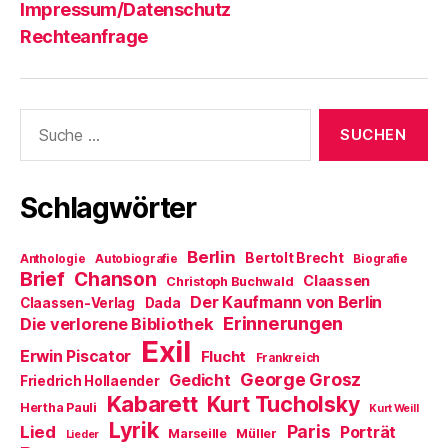
Impressum/Datenschutz
Rechteanfrage
Suche
nach:
Schlagwörter
Berlin
Bertolt Brecht
Anthologie
Autobiografie
Biografie
Brief
Chanson
Claassen
Christoph Buchwald
Der Kaufmann von Berlin
Claassen-Verlag
Dada
Erinnerungen
Die verlorene Bibliothek
Exil
Erwin Piscator
Flucht
Frankreich
George Grosz
Gedicht
Friedrich Hollaender
Kabarett
Kurt Tucholsky
Hertha Pauli
Kurt Weill
Lyrik
Paris
Lied
Porträt
Marseille
Müller
Lieder