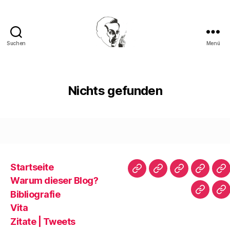
Suchen
Menü
Walter
Mehring
Nichts gefunden
Startseite
Startseite
Warum
Bibliografie
Vita
Zi
Warum dieser Blog?
dieser
|
Bibliografie
Impres
Re
Blog?
T
Vita
Zitate | Tweets