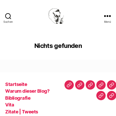
Suchen
Menü
Walter
Mehring
Nichts gefunden
Startseite
Startseite
Warum
Bibliografie
Vita
Zi
Warum dieser Blog?
dieser
|
Bibliografie
Impres
Re
Blog?
T
Vita
Zitate | Tweets