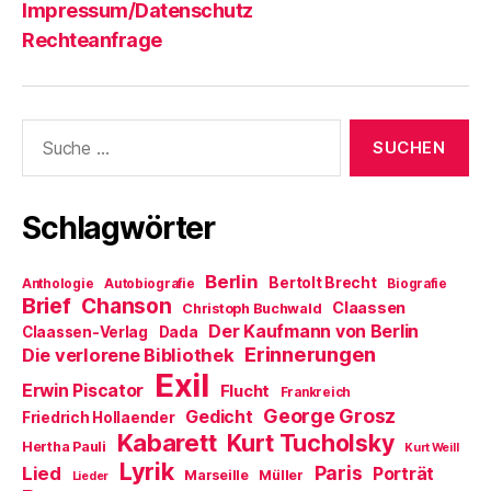
Impressum/Datenschutz
Rechteanfrage
Suche
nach:
Schlagwörter
Berlin
Bertolt Brecht
Anthologie
Autobiografie
Biografie
Brief
Chanson
Claassen
Christoph Buchwald
Der Kaufmann von Berlin
Claassen-Verlag
Dada
Erinnerungen
Die verlorene Bibliothek
Exil
Erwin Piscator
Flucht
Frankreich
George Grosz
Gedicht
Friedrich Hollaender
Kabarett
Kurt Tucholsky
Hertha Pauli
Kurt Weill
Lyrik
Paris
Lied
Porträt
Marseille
Müller
Lieder