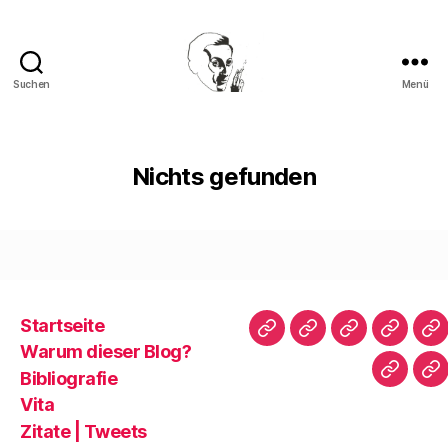
Suchen
Menü
Walter
Mehring
Nichts gefunden
Startseite
Startseite
Warum
Bibliografie
Vita
Zi
Warum dieser Blog?
dieser
|
Bibliografie
Impres
Re
Blog?
T
Vita
Zitate | Tweets