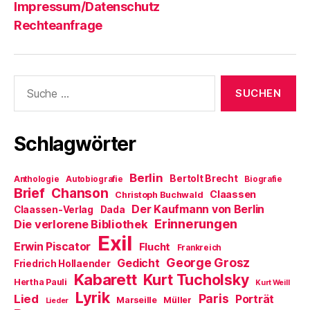
Impressum/Datenschutz
Rechteanfrage
Suche
nach:
Schlagwörter
Berlin
Bertolt Brecht
Anthologie
Autobiografie
Biografie
Brief
Chanson
Claassen
Christoph Buchwald
Der Kaufmann von Berlin
Claassen-Verlag
Dada
Erinnerungen
Die verlorene Bibliothek
Exil
Erwin Piscator
Flucht
Frankreich
George Grosz
Gedicht
Friedrich Hollaender
Kabarett
Kurt Tucholsky
Hertha Pauli
Kurt Weill
Lyrik
Paris
Lied
Porträt
Marseille
Müller
Lieder