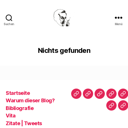
Suchen
Menü
Walter
Mehring
Nichts gefunden
Startseite
Startseite
Warum
Bibliografie
Vita
Zi
Warum dieser Blog?
dieser
|
Bibliografie
Impres
Re
Blog?
T
Vita
Zitate | Tweets