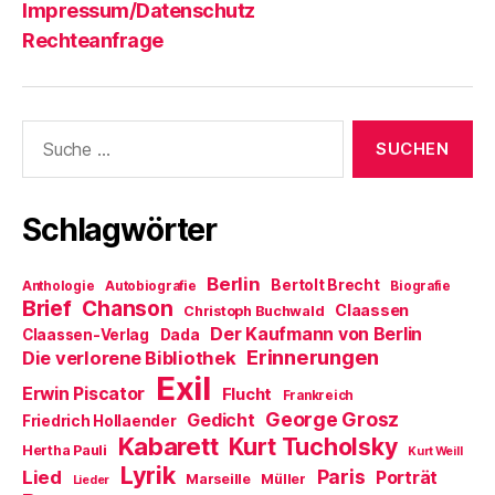
Impressum/Datenschutz
Rechteanfrage
Suche
nach:
Schlagwörter
Berlin
Bertolt Brecht
Anthologie
Autobiografie
Biografie
Brief
Chanson
Claassen
Christoph Buchwald
Der Kaufmann von Berlin
Claassen-Verlag
Dada
Erinnerungen
Die verlorene Bibliothek
Exil
Erwin Piscator
Flucht
Frankreich
George Grosz
Gedicht
Friedrich Hollaender
Kabarett
Kurt Tucholsky
Hertha Pauli
Kurt Weill
Lyrik
Paris
Lied
Porträt
Marseille
Müller
Lieder